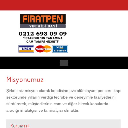
Misyonumuz
Anasayfa
Şirketimiz misyon olarak kendisine pvc alüminyum pencere kapı
Kurumsal
sektöründe yılların verdiği tecrübe ve deneyimle faaliyetlerini
sürdürerek, müşterilerinin cam ve diğer birçok konularda
aradığı imalatçısı ve tamiratçısı olmaktır.
Misyonumuz
Cam Tamiri
Kurumsal