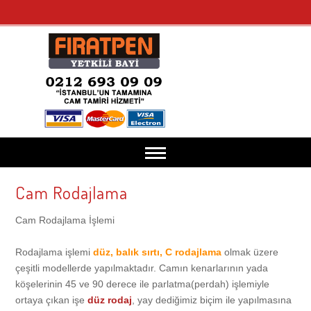
Cam Rodajlama
Anasayfa
Cam Rodajlama İşlemi
Kurumsal
Rodajlama işlemi
düz, balık sırtı, C rodajlama
olmak üzere
çeşitli modellerde yapılmaktadır. Camın kenarlarının yada
Misyonumuz
Cam Tamiri
köşelerinin 45 ve 90 derece ile parlatma(perdah) işlemiyle
ortaya çıkan işe
düz rodaj
, yay dediğimiz biçim ile yapılmasına