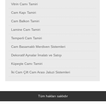
Bombeli Ayna İmalatı
Beykent
Vitrin Camı Tamiri
Cam Kapı Tamiri
Dış Cephe Camı Tamiri
Beykoz
Cam Balkon Tamiri
Lamine Cam Tamiri
Cam Rodajlama
Beylikdüzü
Temperli Cam Tamiri
Cam Basamaklı Merdiven Sistemleri
Ayna Tamiri
Çekmeköy
Dekoratif Aynalar İmalatı ve Satışı
Vitrin Camı Tamiri
Cihangir
Küpeşte Camı Tamiri
İki Cam Çift Cam Arası Jaluzi Sistemleri
Cam Kapı Tamiri
Esenler
Cam Balkon Tamiri
Çatalca
Tüm hakları saklıdır
Lamine Cam Tamiri
Esenyurt