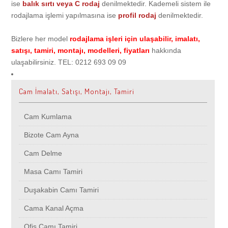
Vizyonumuz
Cam Kumlama
Camcı
ise
balık sırtı veya C rodaj
denilmektedir. Kademeli sistem ile
rodajlama işlemi yapılmasına ise
profil rodaj
denilmektedir.
Kalite Anlayışımız
Bizote Cam Ayna
Arnavutköy
Sıkça Sorulan Sorular
Bizlere her model
rodajlama işleri için ulaşabilir, imalatı,
satışı, tamiri, montajı, modelleri, fiyatları
hakkında
ulaşabilirsiniz. TEL: 0212 693 09 09
Cam Delme
Atakent
Blog
Cam İmalatı, Satışı, Montajı, Tamiri
Masa Camı Tamiri
Ataşehir
İletişim Bilgileri
Cam Kumlama
Duşakabin Camı Tamiri
Ataköy
Bizote Cam Ayna
Cam Delme
Cama Kanal Açma
Avcılar
Masa Camı Tamiri
Ofis Camı Tamiri
Bağcılar
Duşakabin Camı Tamiri
Cama Kanal Açma
Bombeli Cam Tamiri
Bahçelievler
Ofis Camı Tamiri