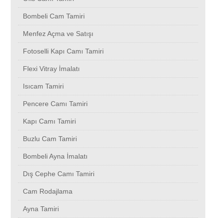
Bombeli Cam Tamiri
Menfez Açma ve Satışı
Bahçeşehir
Menfez Açma ve Satışı
Fotoselli Kapı Camı Tamiri
Bakırköy
Fotoselli Kapı Camı Tamiri
Flexi Vitray İmalatı
Flexi Vitray İmalatı
Başakşehir
Isıcam Tamiri
Pencere Camı Tamiri
Isıcam Tamiri
Bayrampaşa
Kapı Camı Tamiri
Pencere Camı Tamiri
Beyoğlu
Buzlu Cam Tamiri
Bombeli Ayna İmalatı
Kapı Camı Tamiri
Büyükçekmece
Dış Cephe Camı Tamiri
Cam Rodajlama
Buzlu Cam Tamiri
Beşiktaş
Ayna Tamiri